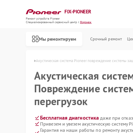
FIX-PIONEER
Ремонт устройств Pioneer
Специализированный cервисный центр г.
Воронеж
Мы ремонтируем
Срочный ремонт
Це
 Pioneer в Воронеже
Акустическая система Pioneer повреждение системы за
Акустическая систе
Повреждение систе
перегрузок
Бесплатная диагностика
даже при отказ
Привезем и увезем акустическую систему P
Гарантия на наши работы по ремонту акуст
Ремонт кондиционеров Pioneer
Ремонт микшерных пультов Pioneer
Ремонт парогенераторов Pioneer
Ремонт роботов-пылесосов Pioneer
Ремонт проигрывателей винила Pioneer