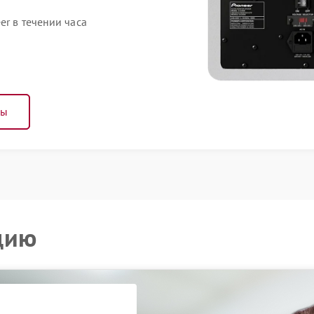
er в течении часа
ны
цию