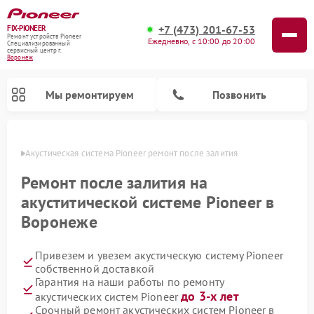
+7 (473) 201-67-53
FIX-PIONEER
Ремонт устройств Pioneer
Ежедневно, с 10:00 до 20:00
Специализированный
cервисный центр г.
Воронеж
Мы ремонтируем
Позвонить
онеже
Акустическая система Pioneer ремонт после залития
Ремонт после залития на
акуститической системе Pioneer в
Воронеже
Привезем и увезем акустическую систему Pioneer
собственной доставкой
Гарантия на наши работы по ремонту
Ремонт микшерных пультов Pioneer
Ремонт проигрывателей винила Pioneer
Ремонт парогенераторов Pioneer
Ремонт роботов-пылесосов Pioneer
до 3-х лет
акустических систем Pioneer
Срочный ремонт акустических систем Pioneer в