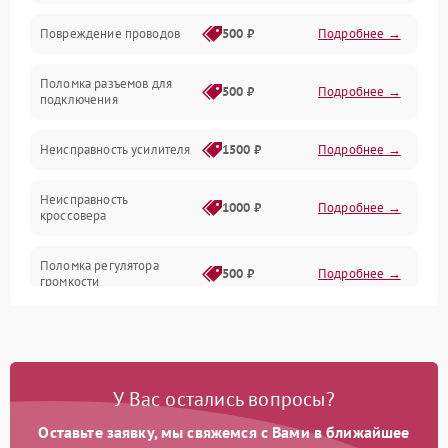
Повреждение проводов
500 ₽
Подробнее →
Механические повреждения
Поломка разъемов для
500 ₽
Подробнее →
подключения
Неисправность усилителя
1500 ₽
Подробнее →
Неисправность
1000 ₽
Подробнее →
кроссовера
Поломка регулятора
500 ₽
Подробнее →
громкости
Неисправность системы
1000 ₽
Подробнее →
защиты от перегрузок
У Вас остались вопросы?
Поломка системы
автоматического
1000 ₽
Подробнее →
отключения
Оставьте заявку, мы свяжемся с Вами в ближайшее