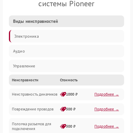
системы Pioneer
Виды неисправностей
Электроника
Аудио
Управление
Неисправности
Стоимость
Электропитание
Неисправность динамиков
1000 ₽
Подробнее →
Связь
Повреждение проводов
500 ₽
Подробнее →
Механические повреждения
Поломка разъемов для
500 ₽
Подробнее →
подключения