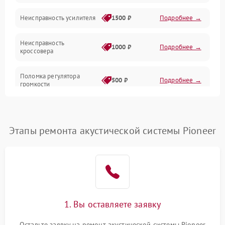
Неисправность усилителя
1500 ₽
Подробнее →
Неисправность
1000 ₽
Подробнее →
кроссовера
Поломка регулятора
500 ₽
Подробнее →
громкости
Неисправность системы
1000 ₽
Подробнее →
защиты от перегрузок
Этапы ремонта акустической системы Pioneer
Поломка системы
автоматического
1000 ₽
Подробнее →
отключения
Неисправность системы
защиты от короткого
1000 ₽
Подробнее →
замыкания
1. Вы оставляете заявку
Оставьте заявку на ремонт акустической системы Pioneer
Повреждение системы