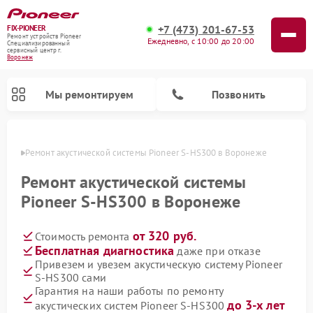
+7 (473) 201-67-53
FIX-PIONEER
Ремонт устройств Pioneer
Ежедневно, с 10:00 до 20:00
Специализированный
cервисный центр г.
Воронеж
Мы ремонтируем
Позвонить
онеже
Ремонт акустической системы Pioneer S-HS300 в Воронеже
Ремонт акустической системы
Pioneer S-HS300 в Воронеже
от 320 руб.
Стоимость ремонта
Бесплатная диагностика
даже при отказе
Привезем и увезем акустическую систему Pioneer
S-HS300 сами
Ремонт микшерных пультов Pioneer
Ремонт проигрывателей винила Pioneer
Ремонт парогенераторов Pioneer
Ремонт роботов-пылесосов Pioneer
Гарантия на наши работы по ремонту
до 3-х лет
акустических систем Pioneer S-HS300