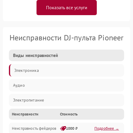
Показать все услуги
Неисправности DJ-пульта Pioneer
Виды неисправностей
Электроника
Аудио
Электропитание
Неисправности
Стоимость
Управление
Неисправность фейдеров
1000 ₽
Подробнее →
Интерфейсы