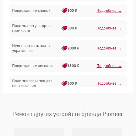
Повреждение кнопок
500 ₽
Подробнее →
Механические повреждения
Поломка регуляторов
Механика
500 ₽
Подробнее →
громкости
Корпус/Герметичность
Неисправность платы
2000 ₽
Подробнее →
управления
Повреждение дисплея
1500 ₽
Подробнее →
Поломка разъемов для
500 ₽
Подробнее →
подключения
Неисправность системы
1000 ₽
Подробнее →
питания
Ремонт других устройств бренда Pioneer
Повреждение проводов
500 ₽
Подробнее →