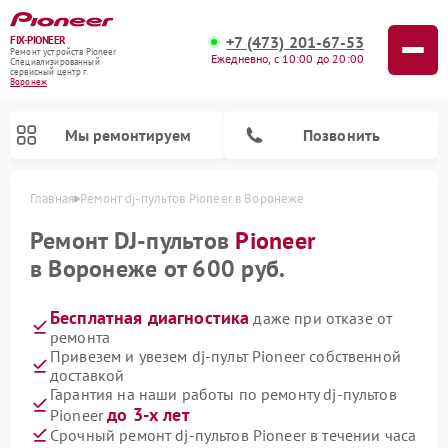
+7 (473) 201-67-53
FIX-PIONEER
Ремонт устройств Pioneer
Ежедневно, с 10:00 до 20:00
Специализированный
cервисный центр г.
Воронеж
Мы ремонтируем
Позвонить
Главная
Ремонт dj-пультов Pioneer в Воронеже
Ремонт DJ-пультов
Pioneer
в Воронеже от 600 руб.
Бесплатная диагностика
даже при отказе от
ремонта
Привезем и увезем dj-пульт Pioneer собственной
доставкой
Гарантия на наши работы по ремонту dj-пультов
Ремонт парогенераторов Pioneer
Ремонт роботов-пылесосов Pioneer
Ремонт акустических систем Pioneer
Ремонт проигрывателей винила Pioneer
Ремонт микшерных пультов Pioneer
до 3-х лет
Pioneer
Срочный ремонт dj-пультов Pioneer в течении часа