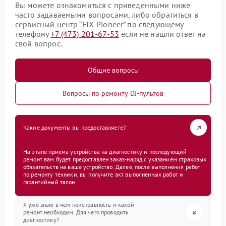
Вы можете ознакомиться с приведенными ниже
часто задаваемыми вопросами, либо обратиться в
сервисный центр “FIX-Pioneer” по следующему
телефону
+7 (473) 201-67-53
если не нашли ответ на
свой вопрос.
Общие вопросы
Вопросы по ремонту DJ-пультов
Какие документы вы предоставляете?
На этапе приема устройства на диагностику и последующий
ремонт вам будет предоставлен заказ-наряд с указанием страховых
обязательств на ваше устройство. Далее, после выполнения работ
по ремонту техники, вы получите акт выполненных работ и
гарантийный талон.
Я уже знаю в чем неисправность и какой
ремонт необходим. Для чего проводить
диагностику?