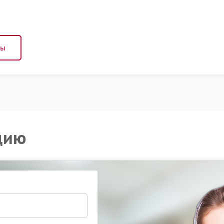
ны
цию