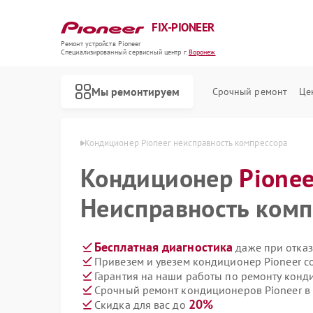
FIX-PIONEER
Ремонт устройств Pioneer
Специализированный cервисный центр г.
Воронеж
Мы ремонтируем
Срочный ремонт
Це
Pioneer в Воронеже
Кондиционер Pioneer неисправность компрессора
Кондиционер
Pionee
Неисправность комп
Бесплатная диагностика
даже при отказ
Привезем и увезем кондиционер Pioneer с
Гарантия на наши работы по ремонту конд
Срочный ремонт кондиционеров Pioneer в 
20%
Скидка для вас до
Ремонт микшерных пультов Pioneer
Ремонт парогенераторов Pioneer
Ремонт роботов-пылесосов Pioneer
Ремонт акустических систем Pioneer
Ремонт проигрывателей винила Pioneer