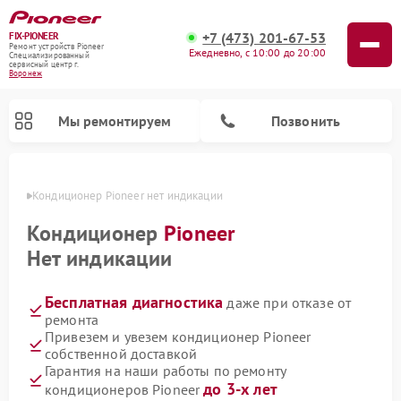
+7 (473) 201-67-53
FIX-PIONEER
Ремонт устройств Pioneer
Ежедневно, с 10:00 до 20:00
Специализированный
cервисный центр г.
Воронеж
Мы ремонтируем
Позвонить
онеже
Кондиционер Pioneer нет индикации
Кондиционер
Pioneer
Нет индикации
Бесплатная диагностика
даже при отказе от
ремонта
Привезем и увезем кондиционер Pioneer
собственной доставкой
Ремонт парогенераторов Pioneer
Ремонт роботов-пылесосов Pioneer
Ремонт акустических систем Pioneer
Ремонт проигрывателей винила Pioneer
Ремонт микшерных пультов Pioneer
Гарантия на наши работы по ремонту
до 3-х лет
кондиционеров Pioneer