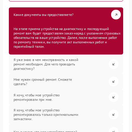
Какие документы вы предоставляете?
На этапе приема устройства на диагностику и последующий
ремонт вам будет предоставлен заказ-наряд с указанием страховых
обязательств на ваше устройство. Далее, после выполнения работ
по ремонту техники, вы получите акт выполненных работ и
гарантийный талон.
Я уже знаю в чем неисправность и какой
ремонт необходим. Для чего проводить
диагностику?
Мне нужен срочный ремонт. Сможете
сделать?
Я хочу, чтобы мое устройство
ремонтировали при мне.
Я хочу, чтобы мое устройство
ремонтировалось только оригинальными
запчастями.
Как я узнаю, что мое устройство готово?