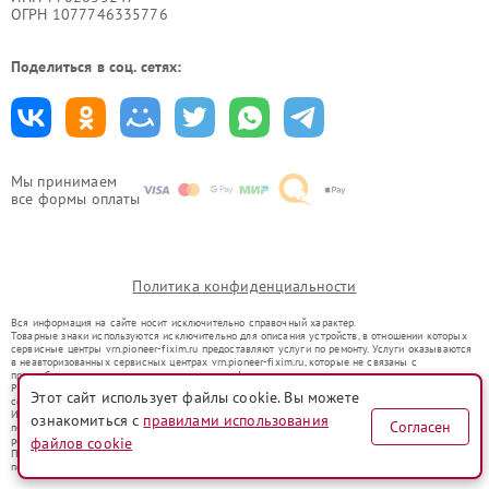
ОГРН 1077746335776
Поделиться в соц. сетях:
Мы принимаем
все формы оплаты
Политика конфиденциальности
Вся информация на сайте носит исключительно справочный характер.
Товарные знаки используются исключительно для описания устройств, в отношении которых
сервисные центры vrn.pioneer-fixim.ru предоставляют услуги по ремонту. Услуги оказываются
в неавторизованных сервисных центрах vrn.pioneer-fixim.ru, которые не связаны с
правообладателями товарных знаков или их официальными представителями.
Ремонт осуществляется для устройств, уже введенных в гражданский оборот в соответствии
Этот сайт использует файлы cookie. Вы можете
со статьей 1487 ГК РФ.
Использование товарных знаков не преследует цели индивидуализации услуг или введения
ознакомиться с
правилами использования
Согласен
потребителей в заблуждение, а служит для информирования о предоставляемых услугах по
ремонту техники указанных брендов.
файлов cookie
Представленная на сайте информация не является публичной офертой, определяемой
положениями Статьи 437(2) Гражданского кодекса РФ