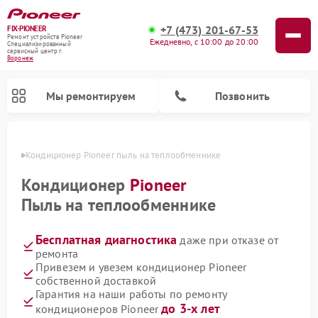
+7 (473) 201-67-53
FIX-PIONEER
Ремонт устройств Pioneer
Ежедневно, с 10:00 до 20:00
Специализированный
cервисный центр г.
Воронеж
Мы ремонтируем
Позвонить
онеже
Кондиционер Pioneer пыль на теплообменнике
Кондиционер
Pioneer
Пыль на теплообменнике
Бесплатная диагностика
даже при отказе от
ремонта
Привезем и увезем кондиционер Pioneer
собственной доставкой
Ремонт парогенераторов Pioneer
Ремонт роботов-пылесосов Pioneer
Ремонт акустических систем Pioneer
Ремонт проигрывателей винила Pioneer
Ремонт микшерных пультов Pioneer
Гарантия на наши работы по ремонту
до 3-х лет
кондиционеров Pioneer