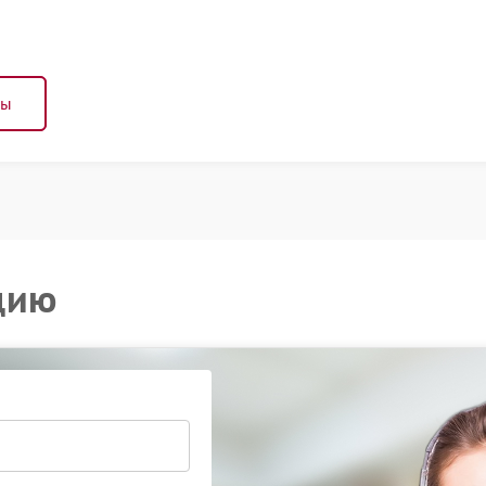
ны
цию