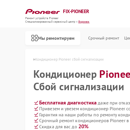
FIX-PIONEER
Ремонт устройств Pioneer
Специализированный cервисный центр г.
Воронеж
Мы ремонтируем
Срочный ремонт
Це
Pioneer в Воронеже
Кондиционер Pioneer сбой сигнализации
Кондиционер
Pionee
Сбой сигнализации
Бесплатная диагностика
даже при отказ
Привезем и увезем кондиционер Pioneer с
Гарантия на наши работы по ремонту конд
Срочный ремонт кондиционеров Pioneer в 
20%
Скидка для вас до
Ремонт микшерных пультов Pioneer
Ремонт парогенераторов Pioneer
Ремонт роботов-пылесосов Pioneer
Ремонт акустических систем Pioneer
Ремонт проигрывателей винила Pioneer