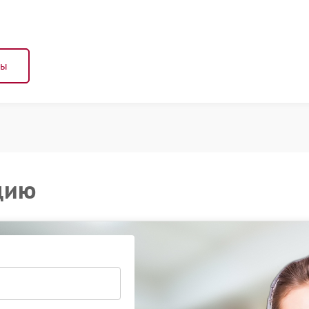
ны
цию