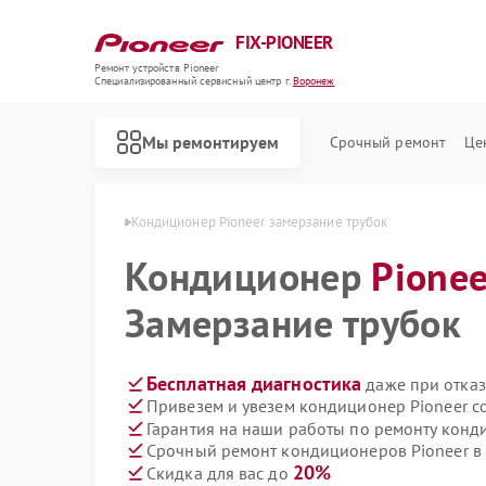
FIX-PIONEER
Ремонт устройств Pioneer
Специализированный cервисный центр г.
Воронеж
Мы ремонтируем
Срочный ремонт
Це
Pioneer в Воронеже
Кондиционер Pioneer замерзание трубок
Кондиционер
Pionee
Замерзание трубок
Бесплатная диагностика
даже при отказ
Привезем и увезем кондиционер Pioneer с
Гарантия на наши работы по ремонту конд
Срочный ремонт кондиционеров Pioneer в 
20%
Скидка для вас до
Ремонт микшерных пультов Pioneer
Ремонт парогенераторов Pioneer
Ремонт роботов-пылесосов Pioneer
Ремонт акустических систем Pioneer
Ремонт проигрывателей винила Pioneer