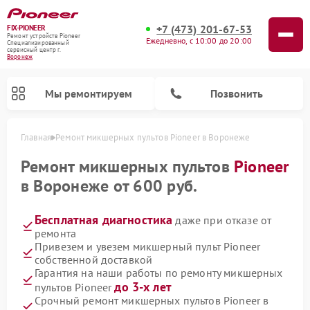
+7 (473) 201-67-53
FIX-PIONEER
Ремонт устройств Pioneer
Ежедневно, с 10:00 до 20:00
Специализированный
cервисный центр г.
Воронеж
Мы ремонтируем
Позвонить
Главная
Ремонт микшерных пультов Pioneer в Воронеже
Ремонт микшерных пультов
Pioneer
в Воронеже от 600 руб.
Бесплатная диагностика
даже при отказе от
ремонта
Привезем и увезем микшерный пульт Pioneer
собственной доставкой
Гарантия на наши работы по ремонту микшерных
Ремонт парогенераторов Pioneer
Ремонт роботов-пылесосов Pioneer
Ремонт акустических систем Pioneer
Ремонт проигрывателей винила Pioneer
до 3-х лет
пультов Pioneer
Срочный ремонт микшерных пультов Pioneer в