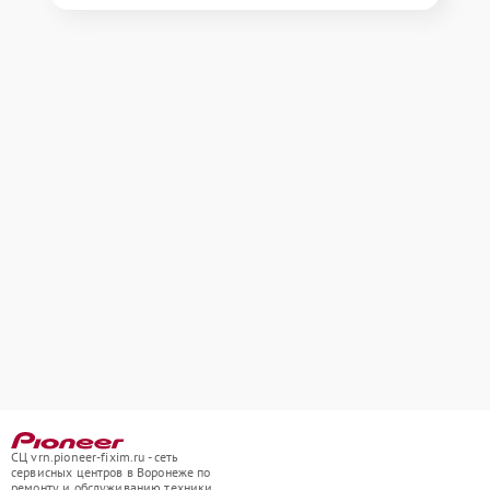
СЦ vrn.pioneer-fixim.ru - сеть
сервисных центров в Воронеже по
ремонту и обслуживанию техники