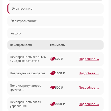
Электроника
Электропитание
Аудио
Неисправности
Стоимость
Механические повреждения
Неисправность входных/
Механика
500 ₽
Подробнее →
выходных разъемов
Управление
Повреждение фейдеров
1000 ₽
Подробнее →
Интерфейсы
Поломка регуляторов
500 ₽
Подробнее →
громкости
Корпус/Герметичность
Неисправность платы
2000 ₽
Подробнее →
управления
Электронные компоненты