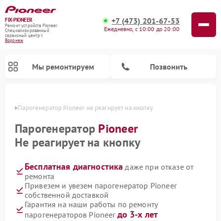
+7 (473) 201-67-53
FIX-PIONEER
Ремонт устройств Pioneer
Ежедневно, с 10:00 до 20:00
Специализированный
cервисный центр г.
Воронеж
Мы ремонтируем
Позвонить
онеже
Парогенератор Pioneer не реагирует на кнопку
Парогенератор
Pioneer
Не реагирует на кнопку
Бесплатная диагностика
даже при отказе от
ремонта
Привезем и увезем парогенератор Pioneer
собственной доставкой
Ремонт микшерных пультов Pioneer
Ремонт роботов-пылесосов Pioneer
Ремонт акустических систем Pioneer
Ремонт проигрывателей винила Pioneer
Гарантия на наши работы по ремонту
до 3-х лет
парогенераторов Pioneer