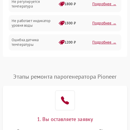
Не регулируется
1800 ₽
Подробнее →
температура
Не работает индикатор
1500 ₽
Подробнее →
уровня воды
Ошибка датчика
1200 ₽
Подробнее →
температуры
Не работает индикатор
1000 ₽
Подробнее →
Ошибка платы управления
1500 ₽
Подробнее →
Этапы ремонта парогенератора Pioneer
Сбой режима работы
1200 ₽
Подробнее →
Не сохраняет настройки
1200 ₽
Подробнее →
Не включается
1500 ₽
Подробнее →
1. Вы оставляете заявку