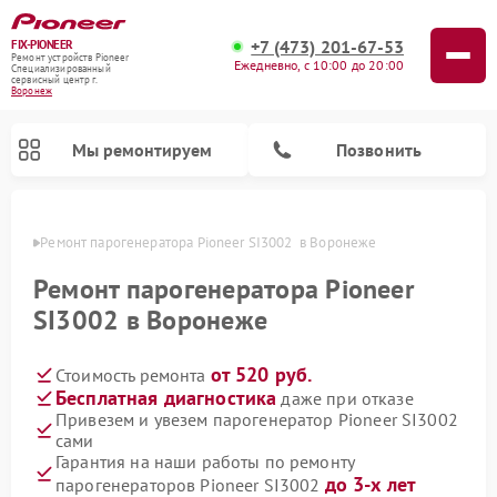
+7 (473) 201-67-53
FIX-PIONEER
Ремонт устройств Pioneer
Ежедневно, с 10:00 до 20:00
Специализированный
cервисный центр г.
Воронеж
Мы ремонтируем
Позвонить
онеже
Ремонт парогенератора Pioneer SI3002  в Воронеже
Ремонт парогенератора Pioneer
SI3002 в Воронеже
от 520 руб.
Стоимость ремонта
Бесплатная диагностика
даже при отказе
Привезем и увезем парогенератор Pioneer SI3002
сами
Ремонт микшерных пультов Pioneer
Ремонт роботов-пылесосов Pioneer
Ремонт акустических систем Pioneer
Ремонт проигрывателей винила Pioneer
Гарантия на наши работы по ремонту
до 3-х лет
парогенераторов Pioneer SI3002