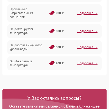
Проблемы с
Механика
нагревательным
1900 ₽
Подробнее →
элементом
Не регулируется
1800 ₽
Подробнее →
температура
Не работает индикатор
1500 ₽
Подробнее →
уровня воды
Ошибка датчика
1200 ₽
Подробнее →
температуры
Не работает индикатор
1000 ₽
Подробнее →
Ошибка платы управления
1500 ₽
Подробнее →
У Вас остались вопросы?
Сбой режима работы
1200 ₽
Подробнее →
Оставьте заявку, мы свяжемся с Вами в ближайшее