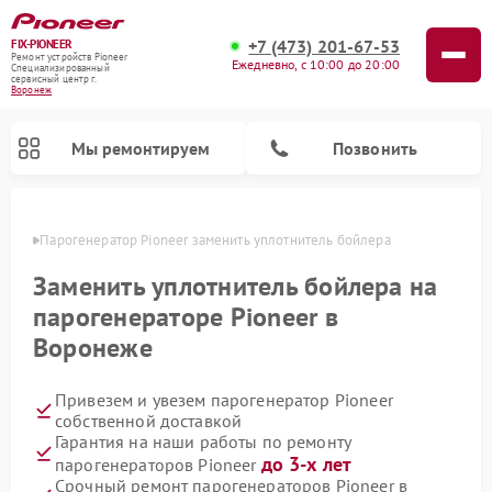
+7 (473) 201-67-53
FIX-PIONEER
Ремонт устройств Pioneer
Ежедневно, с 10:00 до 20:00
Специализированный
cервисный центр г.
Воронеж
Мы ремонтируем
Позвонить
онеже
Парогенератор Pioneer заменить уплотнитель бойлера
Заменить уплотнитель бойлера на
парогенераторе Pioneer в
Воронеже
Привезем и увезем парогенератор Pioneer
собственной доставкой
Гарантия на наши работы по ремонту
Ремонт микшерных пультов Pioneer
Ремонт роботов-пылесосов Pioneer
Ремонт акустических систем Pioneer
Ремонт проигрывателей винила Pioneer
до 3-х лет
парогенераторов Pioneer
Срочный ремонт парогенераторов Pioneer в