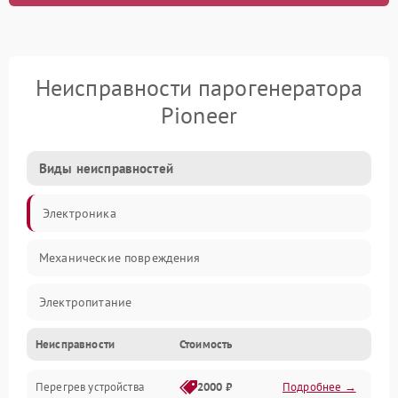
Неисправности парогенератора
Pioneer
Виды неисправностей
Электроника
Механические повреждения
Электропитание
Неисправности
Стоимость
Парообразование
Перегрев устройства
2000 ₽
Подробнее →
Герметичность