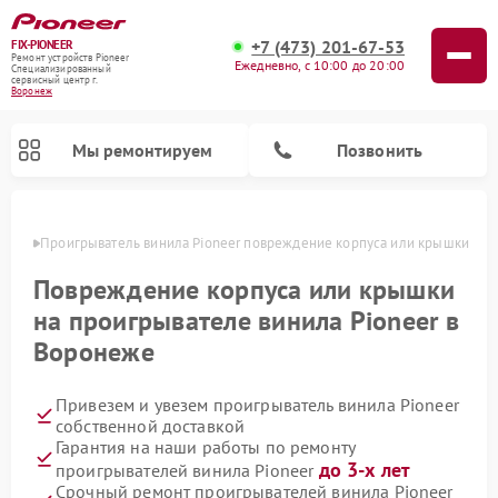
+7 (473) 201-67-53
FIX-PIONEER
Ремонт устройств Pioneer
Ежедневно, с 10:00 до 20:00
Специализированный
cервисный центр г.
Воронеж
Мы ремонтируем
Позвонить
онеже
Проигрыватель винила Pioneer повреждение корпуса или крышки
Повреждение корпуса или крышки
на проигрывателе винила Pioneer в
Воронеже
Привезем и увезем проигрыватель винила Pioneer
собственной доставкой
Гарантия на наши работы по ремонту
Ремонт микшерных пультов Pioneer
Ремонт парогенераторов Pioneer
Ремонт роботов-пылесосов Pioneer
Ремонт акустических систем Pioneer
до 3-х лет
проигрывателей винила Pioneer
Срочный ремонт проигрывателей винила Pioneer