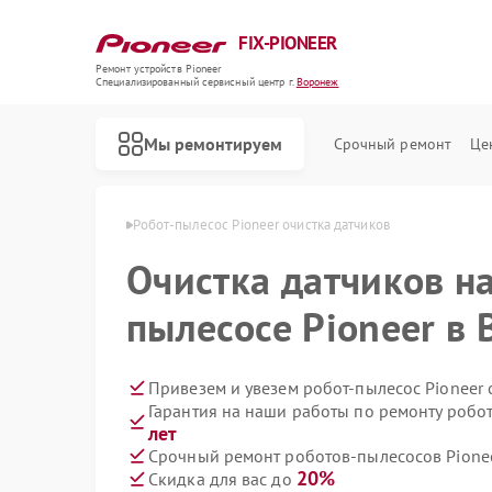
FIX-PIONEER
Ремонт устройств Pioneer
Специализированный cервисный центр г.
Воронеж
Мы ремонтируем
Срочный ремонт
Це
Pioneer в Воронеже
Робот-пылесос Pioneer очистка датчиков
Очистка датчиков на
пылесосе Pioneer в
Привезем и увезем робот-пылесос Pioneer
Гарантия на наши работы по ремонту робо
лет
Срочный ремонт роботов-пылесосов Pionee
20%
Скидка для вас до
Ремонт кондиционеров Pioneer
Ремонт микшерных пультов Pioneer
Ремонт парогенераторов Pioneer
Ремонт акустических систем Pioneer
Ремонт проигрывателей винила Pioneer