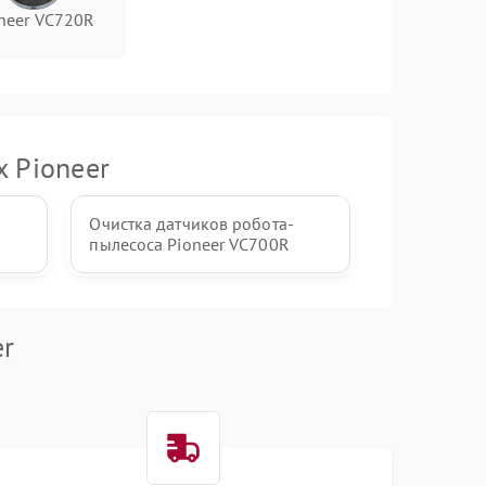
neer VC720R
х Pioneer
Очистка датчиков робота-
пылесоса Pioneer VC700R
er