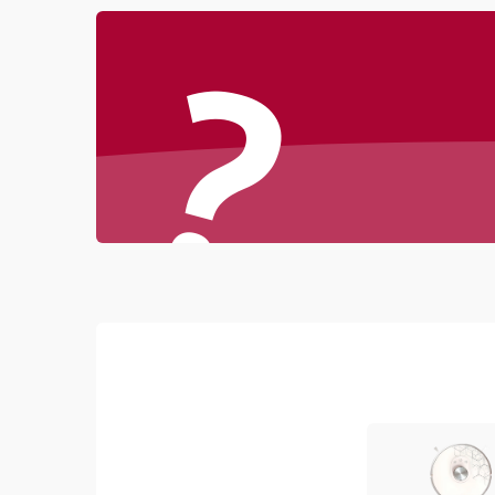
Проблемы с механикой
?
Батарея
Режим работы
Программные сбои