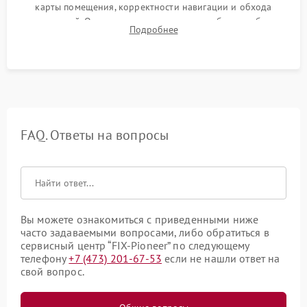
карты помещения, корректности навигации и обхода
препятствий. Оценка силы всасывания и работы турбины.
Подробнее
Тестирование автоматического возврата на док-станцию и
процесса зарядки.
FAQ. Ответы на вопросы
Вы можете ознакомиться с приведенными ниже
часто задаваемыми вопросами, либо обратиться в
сервисный центр “FIX-Pioneer” по следующему
телефону
+7 (473) 201-67-53
если не нашли ответ на
свой вопрос.