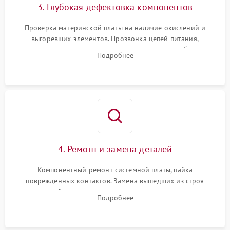
3. Глубокая дефектовка компонентов
Проверка материнской платы на наличие окислений и
выгоревших элементов. Прозвонка цепей питания,
тестирование приводных моторов колес и турбины
Подробнее
всасывания. Оценка состояния оптических и инфракрасных
датчиков, а также механизма лазерного дальномера.
4. Ремонт и замена деталей
Компонентный ремонт системной платы, пайка
поврежденных контактов. Замена вышедших из строя
двигателей, изношенного аккумулятора, неисправного
Подробнее
лидара или помпы подачи воды. Восстановление шлейфов и
устранение последствий попадания влаги.