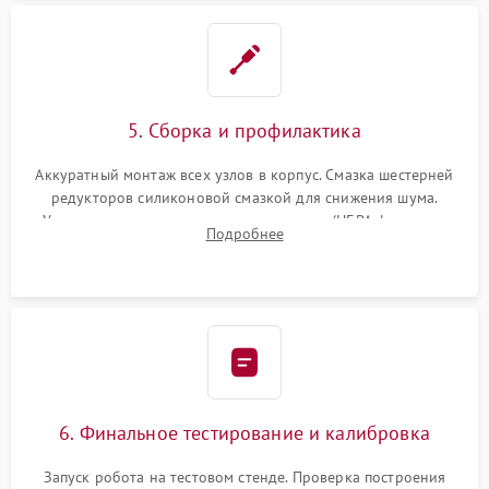
5. Сборка и профилактика
Аккуратный монтаж всех узлов в корпус. Смазка шестерней
редукторов силиконовой смазкой для снижения шума.
Установка новых расходных материалов (HEPA-фильтров,
Подробнее
микрофибры, щеток). Надежная фиксация разъемов и
проверка герметичности водяного контура.
6. Финальное тестирование и калибровка
Запуск робота на тестовом стенде. Проверка построения