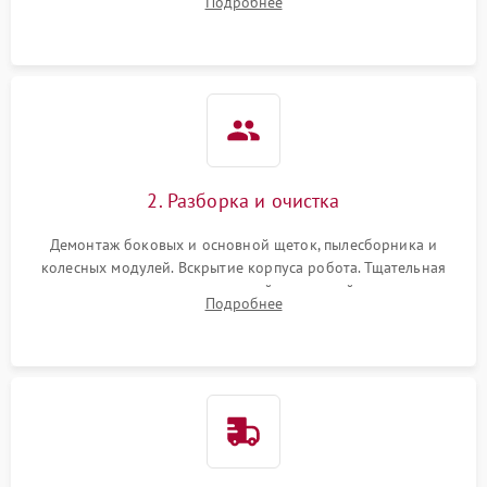
Подробнее
Оценка работы лидара, бампера и датчиков падения для
локализации неисправности.
2. Разборка и очистка
Демонтаж боковых и основной щеток, пылесборника и
колесных модулей. Вскрытие корпуса робота. Тщательная
очистка внутренних полостей, шестерней и плат от
Подробнее
скопившейся пыли, волос и шерсти животных с
использованием сжатого воздуха и щеток.