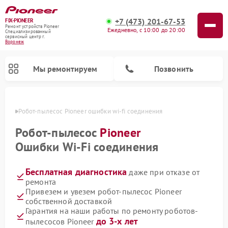
+7 (473) 201-67-53
FIX-PIONEER
Ремонт устройств Pioneer
Ежедневно, с 10:00 до 20:00
Специализированный
cервисный центр г.
Воронеж
Мы ремонтируем
Позвонить
онеже
Робот-пылесос Pioneer ошибки wi-fi соединения
Робот-пылесос
Pioneer
Ошибки Wi-Fi соединения
Бесплатная диагностика
даже при отказе от
ремонта
Привезем и увезем робот-пылесос Pioneer
собственной доставкой
Ремонт микшерных пультов Pioneer
Ремонт акустических систем Pioneer
Ремонт проигрывателей винила Pioneer
Ремонт парогенераторов Pioneer
Гарантия на наши работы по ремонту роботов-
до 3-х лет
пылесосов Pioneer