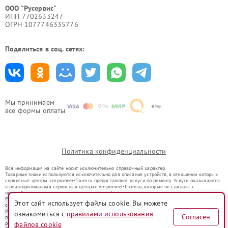
ООО "Русервис"
ИНН 7702633247
ОГРН 1077746335776
Поделиться в соц. сетях:
Мы принимаем
все формы оплаты
Политика конфиденциальности
Вся информация на сайте носит исключительно справочный характер.
Товарные знаки используются исключительно для описания устройств, в отношении которых
сервисные центры vrn.pioneer-fixim.ru предоставляют услуги по ремонту. Услуги оказываются
в неавторизованных сервисных центрах vrn.pioneer-fixim.ru, которые не связаны с
правообладателями товарных знаков или их официальными представителями.
Ремонт осуществляется для устройств, уже введенных в гражданский оборот в соответствии
Этот сайт использует файлы cookie. Вы можете
со статьей 1487 ГК РФ.
Использование товарных знаков не преследует цели индивидуализации услуг или введения
ознакомиться с
правилами использования
Согласен
потребителей в заблуждение, а служит для информирования о предоставляемых услугах по
ремонту техники указанных брендов.
файлов cookie