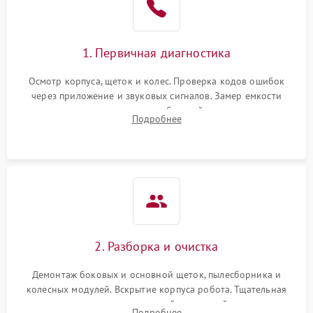
1. Первичная диагностика
Осмотр корпуса, щеток и колес. Проверка кодов ошибок
через приложение и звуковых сигналов. Замер емкости
аккумулятора и тестирование базовой станции зарядки.
Подробнее
Оценка работы лидара, бампера и датчиков падения для
локализации неисправности.
2. Разборка и очистка
Демонтаж боковых и основной щеток, пылесборника и
колесных модулей. Вскрытие корпуса робота. Тщательная
очистка внутренних полостей, шестерней и плат от
Подробнее