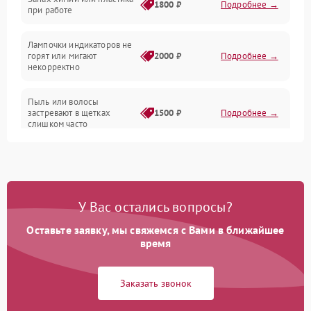
1800 ₽
Подробнее →
при работе
Проблемы с механикой
Лампочки индикаторов не
горят или мигают
2000 ₽
Подробнее →
Батарея
некорректно
Режим работы
Пыль или волосы
застревают в щетках
1500 ₽
Подробнее →
слишком часто
Программные сбои
У Вас остались вопросы?
Оставьте заявку, мы свяжемся с Вами в ближайшее
время
Заказать звонок