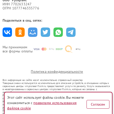
ИНН 7702633247
ОГРН 1077746335776
Поделиться в соц. сетях:
Мы принимаем
все формы оплаты
Политика конфиденциальности
Вся информация на сайте носит исключительно справочный характер.
Товарные знаки используются исключительно для описания устройств, в отношении которых
сервисные центры vrn.pioneer-fixim.ru предоставляют услуги по ремонту. Услуги оказываются
в неавторизованных сервисных центрах vrn.pioneer-fixim.ru, которые не связаны с
правообладателями товарных знаков или их официальными представителями.
Ремонт осуществляется для устройств, уже введенных в гражданский оборот в соответствии
Этот сайт использует файлы cookie. Вы можете
со статьей 1487 ГК РФ.
Использование товарных знаков не преследует цели индивидуализации услуг или введения
ознакомиться с
правилами использования
Согласен
потребителей в заблуждение, а служит для информирования о предоставляемых услугах по
ремонту техники указанных брендов.
файлов cookie
Представленная на сайте информация не является публичной офертой, определяемой
положениями Статьи 437(2) Гражданского кодекса РФ