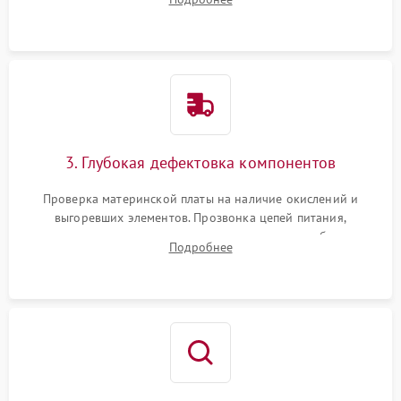
скопившейся пыли, волос и шерсти животных с
использованием сжатого воздуха и щеток.
3. Глубокая дефектовка компонентов
Проверка материнской платы на наличие окислений и
выгоревших элементов. Прозвонка цепей питания,
тестирование приводных моторов колес и турбины
Подробнее
всасывания. Оценка состояния оптических и инфракрасных
датчиков, а также механизма лазерного дальномера.