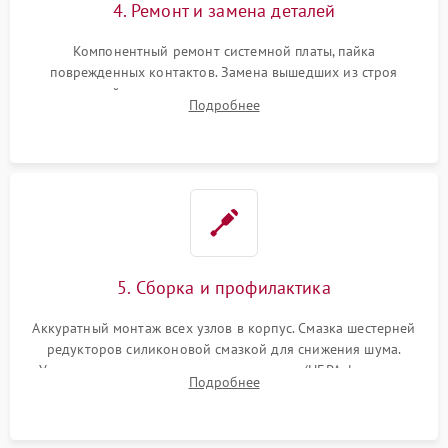
4. Ремонт и замена деталей
Компонентный ремонт системной платы, пайка
поврежденных контактов. Замена вышедших из строя
двигателей, изношенного аккумулятора, неисправного
Подробнее
лидара или помпы подачи воды. Восстановление шлейфов и
устранение последствий попадания влаги.
5. Сборка и профилактика
Аккуратный монтаж всех узлов в корпус. Смазка шестерней
редукторов силиконовой смазкой для снижения шума.
Установка новых расходных материалов (HEPA-фильтров,
Подробнее
микрофибры, щеток). Надежная фиксация разъемов и
проверка герметичности водяного контура.