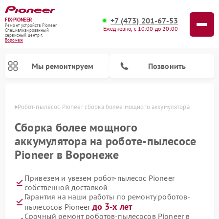
+7 (473) 201-67-53
FIX-PIONEER
Ремонт устройств Pioneer
Ежедневно, с 10:00 до 20:00
Специализированный
cервисный центр г.
Воронеж
Мы ремонтируем
Позвонить
онеже
Робот-пылесос Pioneer сборка более мощного аккумулятора
Сборка более мощного
аккумулятора на роботе-пылесосе
Pioneer в Воронеже
Привезем и увезем робот-пылесос Pioneer
собственной доставкой
Гарантия на наши работы по ремонту роботов-
Ремонт микшерных пультов Pioneer
Ремонт акустических систем Pioneer
Ремонт проигрывателей винила Pioneer
Ремонт парогенераторов Pioneer
до 3-х лет
пылесосов Pioneer
Срочный ремонт роботов-пылесосов Pioneer в