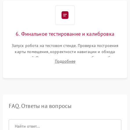
6. Финальное тестирование и калибровка
Запуск робота на тестовом стенде. Проверка построения
карты помещения, корректности навигации и обхода
препятствий. Оценка силы всасывания и работы турбины.
Подробнее
Тестирование автоматического возврата на док-станцию и
процесса зарядки.
FAQ. Ответы на вопросы