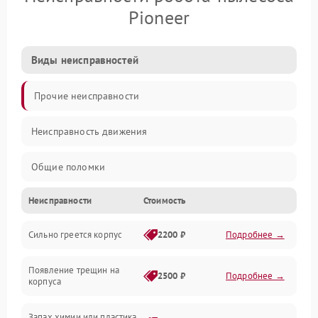
Pioneer
Виды неисправностей
Прочие неисправности
Неисправность движения
Общие поломки
Неисправности
Стоимость
Неисправность датчиков
Сильно греется корпус
2200 ₽
Подробнее →
Неисправность программного обеспечения
Появление трещин на
Проблемы с сигналом
2500 ₽
Подробнее →
корпуса
Неисправность резервуаров и систем подачи воды
Запах химии или пластика