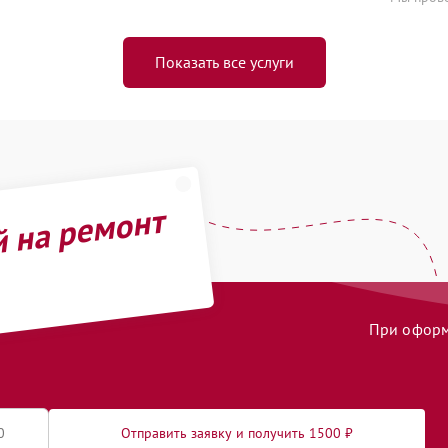
Показать все услуги
й на ремонт
При оформл
Отправить заявку и получить 1500 ₽