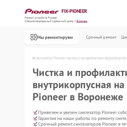
FIX-PIONEER
Ремонт устройств Pioneer
Специализированный cервисный центр г.
Воронеж
Мы ремонтируем
Срочный ремонт
Це
 Pioneer в Воронеже
Синтезатор Pioneer чистка и профилактика внутрикорпус
Чистка и профилакт
внутрикорпусная на
Pioneer в Воронеже
Привезем и увезем синтезатор Pioneer соб
Гарантия на наши работы по ремонту синте
Срочный ремонт синтезаторов Pioneer в те
Ремонт кондиционеров Pioneer
Ремонт микшерных пультов Pioneer
Ремонт парогенераторов Pioneer
Ремонт роботов-пылесосов Pioneer
Ремонт акустических систем Pioneer
Ремонт проигрывателей винила Pioneer