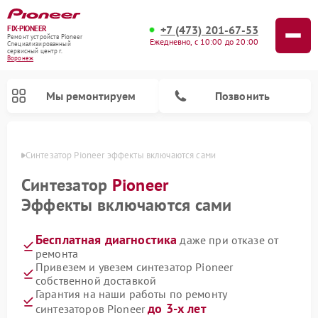
+7 (473) 201-67-53
FIX-PIONEER
Ремонт устройств Pioneer
Ежедневно, с 10:00 до 20:00
Специализированный
cервисный центр г.
Воронеж
Мы ремонтируем
Позвонить
онеже
Синтезатор Pioneer эффекты включаются сами
Синтезатор
Pioneer
Эффекты включаются сами
Бесплатная диагностика
даже при отказе от
ремонта
Привезем и увезем синтезатор Pioneer
собственной доставкой
Ремонт микшерных пультов Pioneer
Ремонт акустических систем Pioneer
Ремонт проигрывателей винила Pioneer
Ремонт парогенераторов Pioneer
Ремонт роботов-пылесосов Pioneer
Гарантия на наши работы по ремонту
до 3-х лет
синтезаторов Pioneer