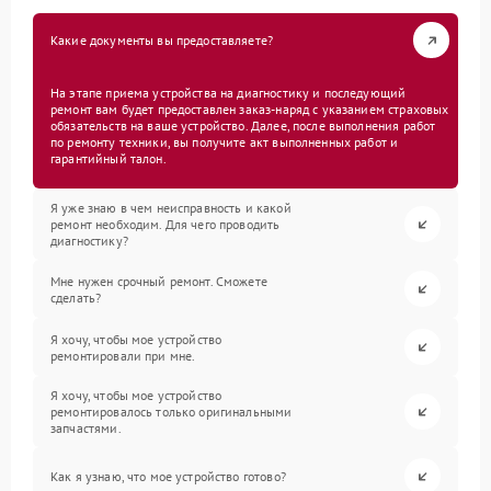
Какие документы вы предоставляете?
На этапе приема устройства на диагностику и последующий
ремонт вам будет предоставлен заказ-наряд с указанием страховых
обязательств на ваше устройство. Далее, после выполнения работ
по ремонту техники, вы получите акт выполненных работ и
гарантийный талон.
Я уже знаю в чем неисправность и какой
ремонт необходим. Для чего проводить
диагностику?
Мне нужен срочный ремонт. Сможете
сделать?
Я хочу, чтобы мое устройство
ремонтировали при мне.
Я хочу, чтобы мое устройство
ремонтировалось только оригинальными
запчастями.
Как я узнаю, что мое устройство готово?