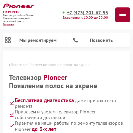
+7 (473) 201-67-53
FIX-PIONEER
Ремонт устройств Pioneer
Ежедневно, с 10:00 до 20:00
Специализированный
cервисный центр г.
Воронеж
Мы ремонтируем
Позвонить
онеже
Телевизор Pioneer появление полос на экране
Телевизор
Pioneer
Появление полос на экране
Бесплатная диагностика
даже при отказе от
ремонта
Привезем и увезем телевизор Pioneer
собственной доставкой
Ремонт парогенераторов Pioneer
Ремонт роботов-пылесосов Pioneer
Ремонт акустических систем Pioneer
Ремонт проигрывателей винила Pioneer
Ремонт микшерных пультов Pioneer
Гарантия на наши работы по ремонту телевизоров
до 3-х лет
Pioneer