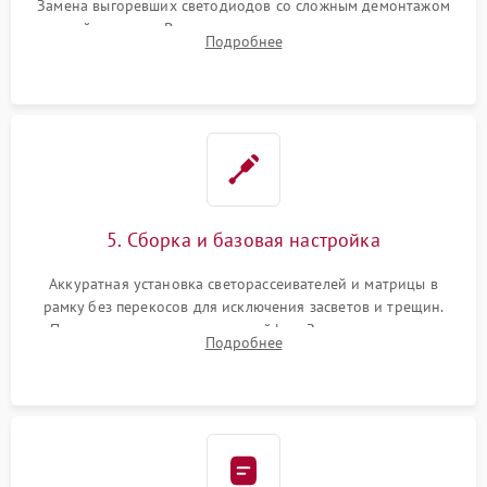
Замена выгоревших светодиодов со сложным демонтажом
хрупкой матрицы. Восстановление поврежденных дорожек,
Подробнее
прошивка микросхем памяти EEPROM
5. Сборка и базовая настройка
Аккуратная установка светорассеивателей и матрицы в
рамку без перекосов для исключения засветов и трещин.
Подключение внутренних шлейфов. Закрытие корпуса.
Подробнее
Сброс настроек и обновление программного обеспечения.