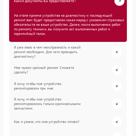
Какие документы вы предоставляете?
На этапе приема устройства на диагностику и последующий
ремонт вам будет предоставлен заказ-наряд с указанием страховых
обязательств на ваше устройство. Далее, после выполнения работ
по ремонту техники, вы получите акт выполненных работ и
гарантийный талон.
Я уже знаю в чем неисправность и какой
ремонт необходим. Для чего проводить
диагностику?
Мне нужен срочный ремонт. Сможете
сделать?
Я хочу, чтобы мое устройство
ремонтировали при мне.
Я хочу, чтобы мое устройство
ремонтировалось только оригинальными
запчастями.
Как я узнаю, что мое устройство готово?