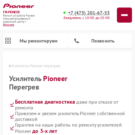
+7 (473) 201-67-53
FIX-PIONEER
Ремонт устройств Pioneer
Ежедневно, с 10:00 до 20:00
Специализированный
cервисный центр г.
Воронеж
Мы ремонтируем
Позвонить
онеже
Усилитель Pioneer перегрев
Усилитель
Pioneer
Перегрев
Бесплатная диагностика
даже при отказе от
ремонта
Привезем и увезем усилитель Pioneer собственной
доставкой
Ремонт парогенераторов Pioneer
Ремонт роботов-пылесосов Pioneer
Ремонт акустических систем Pioneer
Ремонт проигрывателей винила Pioneer
Ремонт микшерных пультов Pioneer
Гарантия на наши работы по ремонту усилителей
до 3-х лет
Pioneer